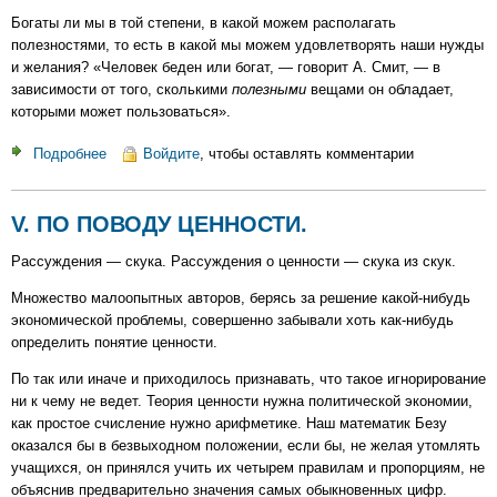
Богаты ли мы в той степени, в какой можем располагать
полезностями, то есть в какой мы можем удовлетворять наши нужды
и желания? «Человек беден или богат, — говорит А. Смит, — в
зависимости от того, сколькими
полезными
вещами он обладает,
которыми может пользоваться».
Подробнее
о
Войдите
, чтобы оставлять комментарии
VI.
БОГАТСТВО
V. ПО ПОВОДУ ЦЕННОСТИ.
Рассуждения — скука. Рассуждения о ценности — скука из скук.
Множество малоопытных авторов, берясь за решение какой-нибудь
экономической проблемы, совершенно забывали хоть как-нибудь
определить понятие ценности.
По так или иначе и приходилось признавать, что такое игнорирование
ни к чему не ведет. Теория ценности нужна политической экономии,
как простое счисление нужно арифметике. Наш математик Безу
оказался бы в безвыходном положении, если бы, не желая утомлять
учащихся, он принялся учить их четырем правилам и пропорциям, не
объяснив предварительно значения самых обыкновенных цифр.