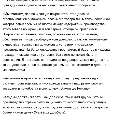
ложные выводы в уста защитников покровительства, я лучше
приведу слова одного из его самых энергичных поборников.
«Мы считаем, что во Франции покровительство должно
ограничиваться обложением ввозимого товара лишь такой пошлиной,
которая равнялась бы разности между издержками производства
этого товара во Франции и той стране, откуда он привозится...
Покровительственная пошлина, основанная на этом расчете,
обеспечивает лишь свободную конкуренцию..., так как конкуренция
существует только при одинаковых условиях и издержках
производства. На бегах определяют вес, который будет везти каждая
лошадь, и выравнивают условия; без этого не может быть и
состязания. В торговле, если один из продавцов может предложить
товар дешевле, то он перестает уже быть состязателем и делается
монополистом...
Уничтожьте покровительственную пошлину, представляющую
разницу производства, и иностранцы завалят наш рынок своими
товарами и приобретут монополию» (Виконт де Романе).
«Каждый должен желать, как для себя, так и для других, чтобы
производство страны было защищено от иностранной конкуренции,
во всех тех случаях, когда последняя может доставлять товары по
более низкой цене» (Матьё де Домбаль).