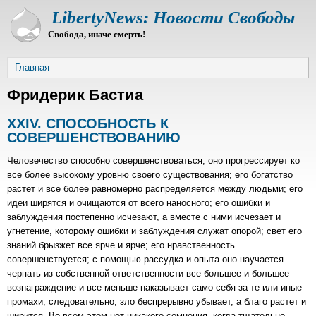
Перейти
LibertyNews: Новости Свободы
к
Свобода, иначе смерть!
основному
содержанию
Строка
Главная
навигации
Фридерик Бастиа
XXIV. СПОСОБНОСТЬ К
СОВЕРШЕНСТВОВАНИЮ
Человечество способно совершенствоваться; оно прогрессирует ко
все более высокому уровню своего существования; его богатство
растет и все более равномерно распределяется между людьми; его
идеи ширятся и очищаются от всего наносного; его ошибки и
заблуждения постепенно исчезают, а вместе с ними исчезает и
угнетение, которому ошибки и заблуждения служат опорой; свет его
знаний брызжет все ярче и ярче; его нравственность
совершенствуется; с помощью рассудка и опыта оно научается
черпать из собственной ответственности все большее и большее
вознаграждение и все меньше наказывает само себя за те или иные
промахи; следовательно, зло беспрерывно убывает, а благо растет и
ширится. Во всем этом нет никакого сомнения, когда тщательно