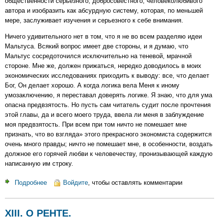
общественности серьезного, добросовестного, человеколюбивого
автора и изобразить как абсурдную систему, которая, по меньшей
мере, заслуживает изучения и серьезного к себе внимания.
Ничего удивительного нет в том, что я не во всем разделяю идеи
Мальтуса. Всякий вопрос имеет две стороны, и я думаю, что
Мальтус сосредоточился исключительно на теневой, мрачной
стороне. Мне же, должен прижаться, нередко доводилось в моих
экономических исследованиях приходить к выводу: все, что делает
Бог, Он делает хорошо. А когда логика вела Меня к иному
умозаключению, я переставал доверять логике. Я знаю, что для ума
опасна предвзятость. Но пусть сам читатель судит после прочтения
этой главы, да и всего моего труда, ввела ли меня в заблуждение
моя предвзятость. При всем при том ничто не помешает мне
признать, что во взгляда» этого прекрасного экономиста содержится
очень много правды; ничто не помешает мне, в особенности, воздать
должное его горячей любви к человечеству, пронизывающей каждую
написанную им строку.
Подробнее
о
Войдите
, чтобы оставлять комментарии
XVI.
О
XIII. О РЕНТЕ.
НАРОДОНАСЕЛЕНИИ