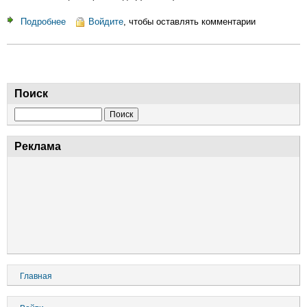
Подробнее
о
Войдите
, чтобы оставлять комментарии
Выравнивание
условий
производства
Поиск
Поиск
Реклама
Основная
Главная
навигация
Меню