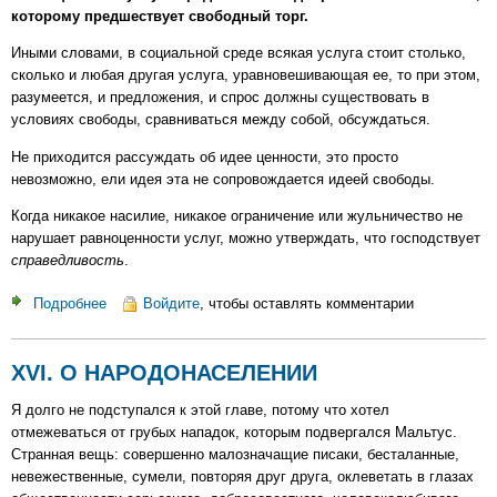
которому предшествует свободный торг.
Иными словами, в социальной среде всякая услуга стоит столько,
сколько и любая другая услуга, уравновешивающая ее, то при этом,
разумеется, и предложения, и спрос должны существовать в
условиях свободы, сравниваться между собой, обсуждаться.
Не приходится рассуждать об идее ценности, это просто
невозможно, ели идея эта не сопровождается идеей свободы.
Когда никакое насилие, никакое ограничение или жульничество не
нарушает равноценности услуг, можно утверждать, что господствует
справедливость
.
Подробнее
о
Войдите
, чтобы оставлять комментарии
XVII.
ЧАСТНЫЕ
XVI. О НАРОДОНАСЕЛЕНИИ
УСЛУГИ,
ПУБЛИЧНЫЕ
Я долго не подступался к этой главе, потому что хотел
УСЛУГИ
отмежеваться от грубых нападок, которым подвергался Мальтус.
Странная вещь: совершенно малозначащие писаки, бесталанные,
невежественные, сумели, повторяя друг друга, оклеветать в глазах