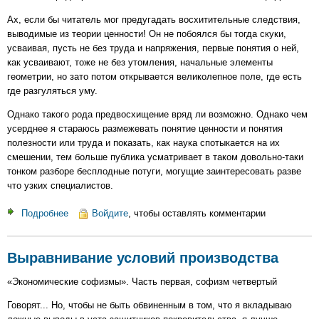
Ах, если бы читатель мог предугадать восхитительные следствия,
выводимые из теории ценности! Он не побоялся бы тогда скуки,
усваивая, пусть не без труда и напряжения, первые понятия о ней,
как усваивают, тоже не без утомления, начальные элементы
геометрии, но зато потом открывается великолепное поле, где есть
где разгуляться уму.
Однако такого рода предвосхищение вряд ли возможно. Однако чем
усерднее я стараюсь размежевать понятие ценности и понятия
полезности или труда и показать, как наука спотыкается на их
смешении, тем больше публика усматривает в таком довольно-таки
тонком разборе бесплодные потуги, могущие заинтересовать разве
что узких специалистов.
Подробнее
о
Войдите
, чтобы оставлять комментарии
V.
ПО
Выравнивание условий производства
ПОВОДУ
ЦЕННОСТИ.
«Экономические софизмы». Часть первая, софизм четвертый
Говорят... Но, чтобы не быть обвиненным в том, что я вкладываю