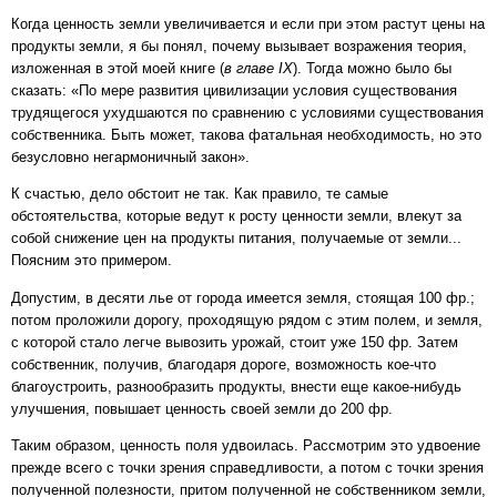
Когда ценность земли увеличивается и если при этом растут цены на
продукты земли, я бы понял, почему вызывает возражения теория,
изложенная в этой моей книге (
в главе IX
). Тогда можно было бы
сказать: «По мере развития цивилизации условия существования
трудящегося ухудшаются по сравнению с условиями существования
собственника. Быть может, такова фатальная необходимость, но это
безусловно негармоничный закон».
К счастью, дело обстоит не так. Как правило, те самые
обстоятельства, которые ведут к росту ценности земли, влекут за
собой снижение цен на продукты питания, получаемые от земли...
Поясним это примером.
Допустим, в десяти лье от города имеется земля, стоящая 100 фр.;
потом проложили дорогу, проходящую рядом с этим полем, и земля,
с которой стало легче вывозить урожай, стоит уже 150 фр. Затем
собственник, получив, благодаря дороге, возможность кое-что
благоустроить, разнообразить продукты, внести еще какое-нибудь
улучшения, повышает ценность своей земли до 200 фр.
Таким образом, ценность поля удвоилась. Рассмотрим это удвоение
прежде всего с точки зрения справедливости, а потом с точки зрения
полученной полезности, притом полученной не собственником земли,