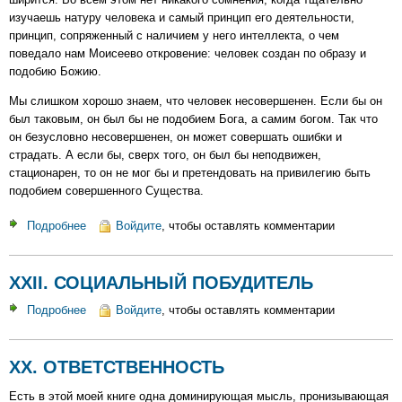
изучаешь натуру человека и самый принцип его деятельности,
принцип, сопряженный с наличием у него интеллекта, о чем
поведало нам Моисеево откровение: человек создан по образу и
подобию Божию.
Мы слишком хорошо знаем, что человек несовершенен. Если бы он
был таковым, он был бы не подобием Бога, а самим богом. Так что
он безусловно несовершенен, он может совершать ошибки и
страдать. А если бы, сверх того, он был бы неподвижен,
стационарен, то он не мог бы и претендовать на привилегию быть
подобием совершенного Существа.
Подробнее
о
Войдите
, чтобы оставлять комментарии
XXIV.
СПОСОБНОСТЬ
XXII. СОЦИАЛЬНЫЙ ПОБУДИТЕЛЬ
К
СОВЕРШЕНСТВОВАНИЮ
Подробнее
о
Войдите
, чтобы оставлять комментарии
XXII.
СОЦИАЛЬНЫЙ
XX. ОТВЕТСТВЕННОСТЬ
ПОБУДИТЕЛЬ
Есть в этой моей книге одна доминирующая мысль, пронизывающая