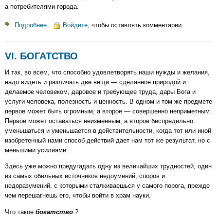
а потребителями города.
Подробнее
о
Войдите
, чтобы оставлять комментарии
XIII.
О
VI. БОГАТСТВО
РЕНТЕ.
И так, во всем, что способно удовлетворять наши нужды и желания,
надо видеть и различать две вещи — сделанное природой и
делаемое человеком, даровое и требующее труда, дары Бога и
услуги человека, полезность и ценность. В одном и том же предмете
первое может быть огромным, а второе — совершенно неприметным.
Первое может оставаться неизменным, а второе беспредельно
уменьшаться и уменьшается в действительности, когда тот или иной
изобретенный нами способ действий дает нам тот же результат, но с
меньшими усилиями.
Здесь уже можно предугадать одну из величайших трудностей, один
из самых обильных источников недоумений, споров и
недоразумений, с которыми сталкиваешься у самого порога, прежде
чем перешагнешь его, чтобы войти в храм науки.
Что такое
богатство
?