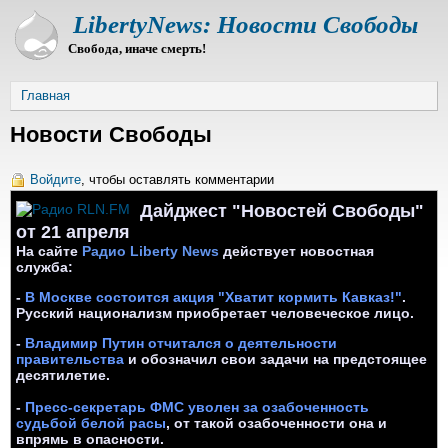
Перейти
LibertyNews: Новости Свободы
к
Свобода, иначе смерть!
основному
содержанию
Строка
Главная
навигации
Новости Свободы
Войдите
, чтобы оставлять комментарии
Дайджест "Новостей Свободы"
от 21 апреля
о
На сайте
Радио Liberty News
действует новостная
служба:
-
В Москве состоится акция "Хватит кормить Кавказ!"
.
Русский национализм приобретает человеческое лицо.
-
Владимир Путин отчитался о деятельности
правительства
и обозначил свои задачи на предстоящее
десятилетие.
-
Пресс-секретарь ФМС уволен за озабоченность
судьбой белой расы
, от такой озабоченности она и
впрямь в опасности.