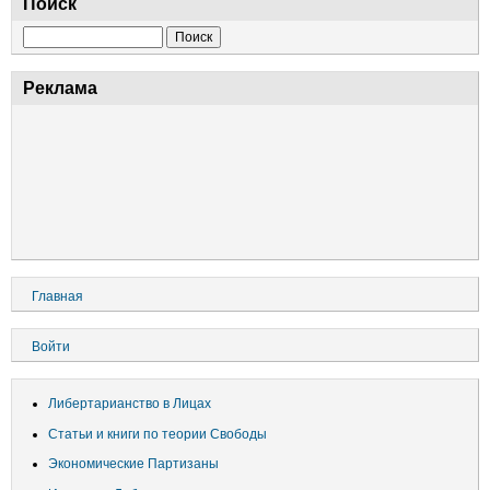
Поиск
Поиск
Реклама
Основная
Главная
навигация
Меню
Войти
учётной
записи
Либертарианство в Лицах
пользователя
Статьи и книги по теории Свободы
Экономические Партизаны