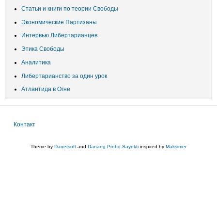
Статьи и книги по теории Свободы
Экономические Партизаны
Интервью Либертарианцев
Этика Свободы
Аналитика
Либертарианство за один урок
Атлантида в Огне
Контакт
Меню
в
Theme by
Danetsoft
and
Danang Probo Sayekti
inspired by
Maksimer
подвале