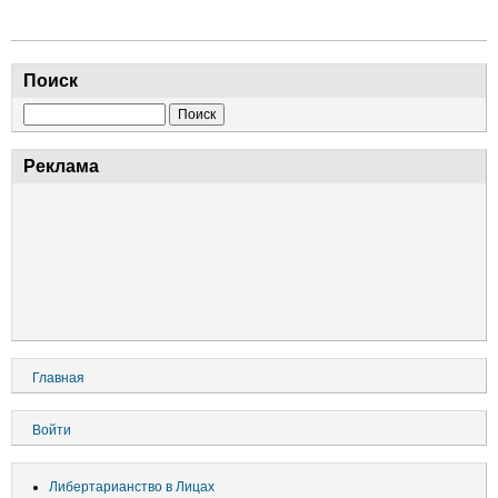
Поиск
Поиск
Реклама
Основная
Главная
навигация
Меню
Войти
учётной
записи
Либертарианство в Лицах
пользователя