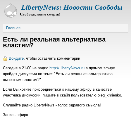
Перейти
LibertyNews: Новости Свободы
к
Свобода, иначе смерть!
основному
содержанию
Строка
Главная
навигации
Есть ли реальная альтернатива
властям?
Войдите
, чтобы оставлять комментарии
Сегодня в 21-00 на радио
http://LibertyNews.ru
в прямом эфире
пройдет дискуссия по теме: "Есть ли реальная альтернатива
нынешним властям?".
Если Вы хотите присоединиться к нашему эфиру в качестве
участника дискуссии, пишите в скайп пользователю oleg_khrienko.
Слушайте радио LibertyNews - голос здравого смысла!
Запись эфира: